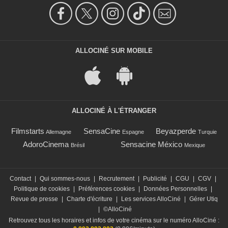
ALLOCINÉ SUR MOBILE
ALLOCINÉ À L'ÉTRANGER
Filmstarts
SensaCine
Beyazperde
Allemagne
Espagne
Turquie
AdoroCinema
Sensacine México
Brésil
Mexique
Contact
|
Qui sommes-nous
|
Recrutement
|
Publicité
|
CGU
|
CGV
|
Politique de cookies
|
Préférences cookies
|
Données Personnelles
|
Revue de presse
|
Charte d'écriture
|
Les services AlloCiné
|
Gérer Utiq
|
©AlloCiné
Retrouvez tous les horaires et infos de votre cinéma sur le numéro AlloCiné :