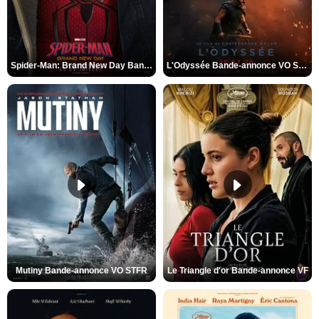
Spider-Man: Brand New Day Bande-annonce VO STFR
L'Odyssée Bande-annonce VO STFR
Mutiny Bande-annonce VO STFR
Le Triangle d'or Bande-annonce VF