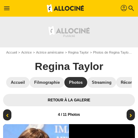
profil
menu
search
Accueil
Actrice
Actrice américaine
Regina Taylor
Photos de Regina Taylor
Af
Regina Taylor
Accueil
Filmographie
Photos
Streaming
Récompe
RETOUR À LA GALERIE
4
/ 11 Photos