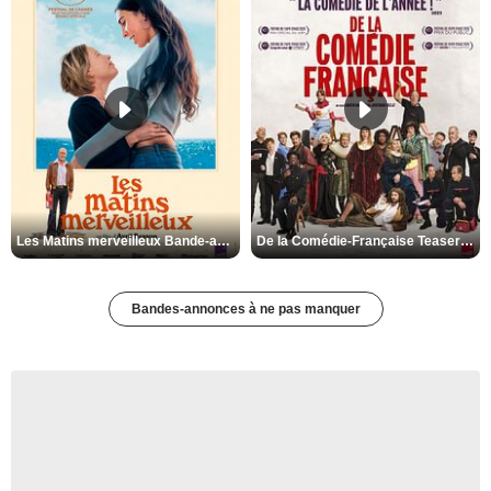
Les Matins merveilleux Bande-annonce VF
De la Comédie-Française Teaser VF
Bandes-annonces à ne pas manquer