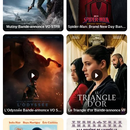
Mutiny Bande-annonce VO STFR
Spider-Man: Brand New Day Bande-annonce VO STFR
L'Odyssée Bande-annonce VO STFR
Le Triangle d'or Bande-annonce VF