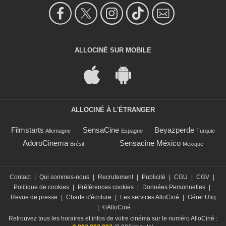
ALLOCINÉ SUR MOBILE
ALLOCINÉ À L'ÉTRANGER
Filmstarts
SensaCine
Beyazperde
Allemagne
Espagne
Turquie
AdoroCinema
Sensacine México
Brésil
Mexique
Contact
|
Qui sommes-nous
|
Recrutement
|
Publicité
|
CGU
|
CGV
|
Politique de cookies
|
Préférences cookies
|
Données Personnelles
|
Revue de presse
|
Charte d'écriture
|
Les services AlloCiné
|
Gérer Utiq
|
©AlloCiné
Retrouvez tous les horaires et infos de votre cinéma sur le numéro AlloCiné :