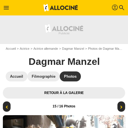
profil
menu
search
Accueil
Actrice
Actrice allemande
Dagmar Manzel
Photos de Dagmar Manzel
Dagmar Manzel
Accueil
Filmographie
Photos
RETOUR À LA GALERIE
15
/ 16 Photos