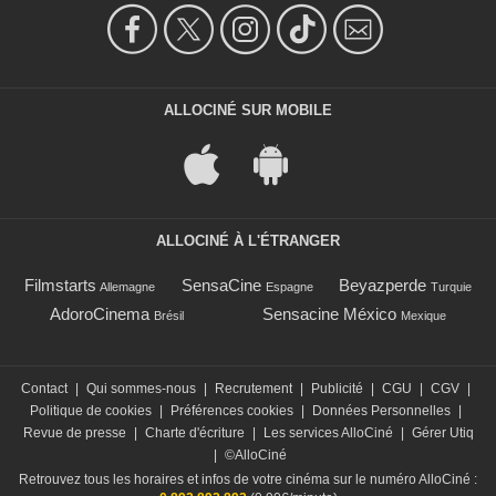
ALLOCINÉ SUR MOBILE
ALLOCINÉ À L'ÉTRANGER
Filmstarts
SensaCine
Beyazperde
Allemagne
Espagne
Turquie
AdoroCinema
Sensacine México
Brésil
Mexique
Contact
|
Qui sommes-nous
|
Recrutement
|
Publicité
|
CGU
|
CGV
|
Politique de cookies
|
Préférences cookies
|
Données Personnelles
|
Revue de presse
|
Charte d'écriture
|
Les services AlloCiné
|
Gérer Utiq
|
©AlloCiné
Retrouvez tous les horaires et infos de votre cinéma sur le numéro AlloCiné :