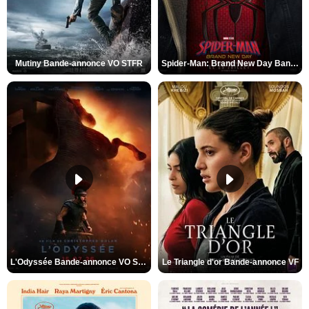
Mutiny Bande-annonce VO STFR
Spider-Man: Brand New Day Bande-annonce VO STFR
L'Odyssée Bande-annonce VO STFR
Le Triangle d'or Bande-annonce VF