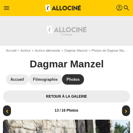
profil
menu
search
Accueil
Actrice
Actrice allemande
Dagmar Manzel
Photos de Dagmar Manzel
Dagmar Manzel
Accueil
Filmographie
Photos
RETOUR À LA GALERIE
13
/ 16 Photos