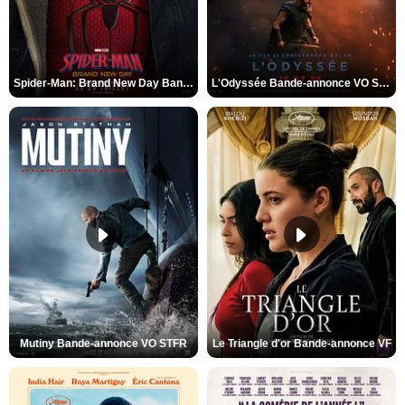
Spider-Man: Brand New Day Bande-annonce VO STFR
L'Odyssée Bande-annonce VO STFR
Mutiny Bande-annonce VO STFR
Le Triangle d'or Bande-annonce VF