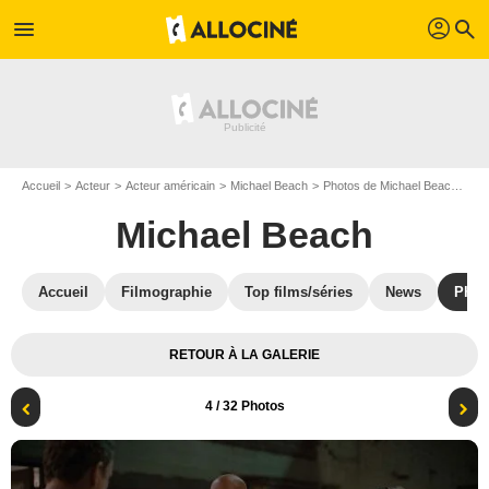
profil
menu
search
Accueil
Acteur
Acteur américain
Michael Beach
Photos de Michael Beach
Ph
Michael Beach
Accueil
Filmographie
Top films/séries
News
Phot
RETOUR À LA GALERIE
4
/ 32 Photos