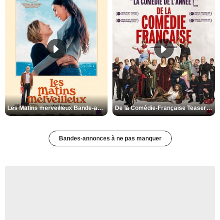
Les Matins merveilleux Bande-annonce VF
De la Comédie-Française Teaser VF
Bandes-annonces à ne pas manquer