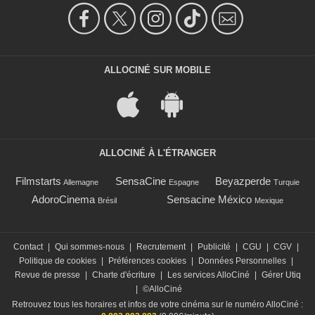
ALLOCINÉ SUR MOBILE
ALLOCINÉ À L'ÉTRANGER
Filmstarts
SensaCine
Beyazperde
Allemagne
Espagne
Turquie
AdoroCinema
Sensacine México
Brésil
Mexique
Contact
|
Qui sommes-nous
|
Recrutement
|
Publicité
|
CGU
|
CGV
|
Politique de cookies
|
Préférences cookies
|
Données Personnelles
|
Revue de presse
|
Charte d'écriture
|
Les services AlloCiné
|
Gérer Utiq
|
©AlloCiné
Retrouvez tous les horaires et infos de votre cinéma sur le numéro AlloCiné :