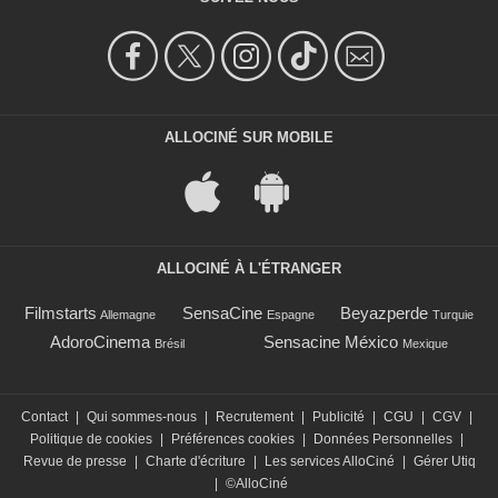
ALLOCINÉ SUR MOBILE
ALLOCINÉ À L'ÉTRANGER
Filmstarts
SensaCine
Beyazperde
Allemagne
Espagne
Turquie
AdoroCinema
Sensacine México
Brésil
Mexique
Contact
|
Qui sommes-nous
|
Recrutement
|
Publicité
|
CGU
|
CGV
|
Politique de cookies
|
Préférences cookies
|
Données Personnelles
|
Revue de presse
|
Charte d'écriture
|
Les services AlloCiné
|
Gérer Utiq
|
©AlloCiné