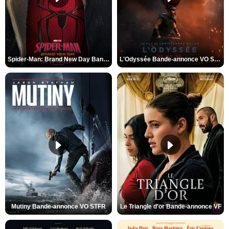
Spider-Man: Brand New Day Bande-annonce VO STFR
L'Odyssée Bande-annonce VO STFR
Mutiny Bande-annonce VO STFR
Le Triangle d'or Bande-annonce VF