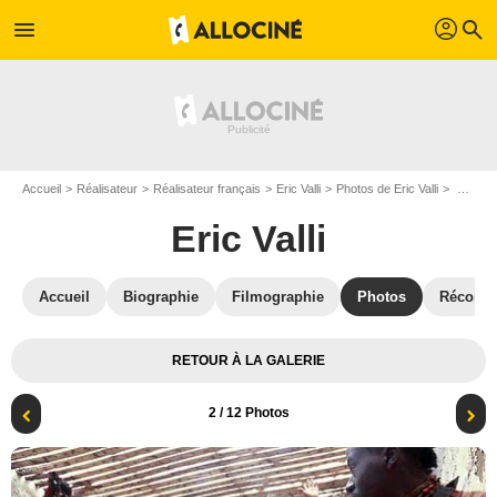
profil
menu
search
Accueil
Réalisateur
Réalisateur français
Eric Valli
Photos de Eric Valli
La Piste : Photo Eric Valli
Eric Valli
Accueil
Biographie
Filmographie
Photos
Récomp
RETOUR À LA GALERIE
2
/ 12 Photos