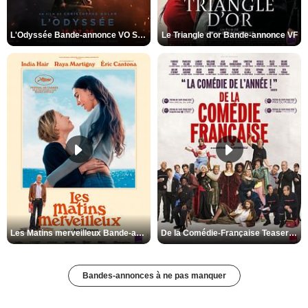
L'Odyssée Bande-annonce VO STFR
Le Triangle d'or Bande-annonce VF
Les Matins merveilleux Bande-annonce VF
De la Comédie-Française Teaser VF
Bandes-annonces à ne pas manquer