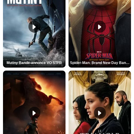
Mutiny Bande-annonce VO STFR
Spider-Man: Brand New Day Bande-annonce VO STFR