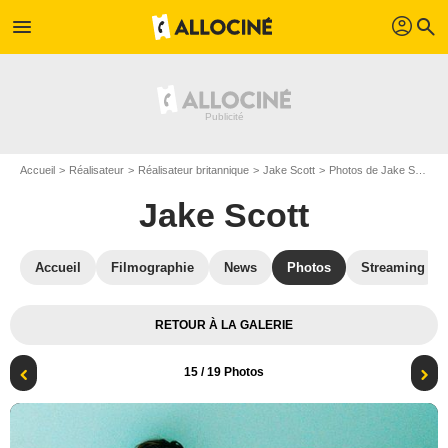
profil
menu
search
Accueil
Réalisateur
Réalisateur britannique
Jake Scott
Photos de Jake Scott
Jake Scott
Accueil
Filmographie
News
Photos
Streaming
RETOUR À LA GALERIE
15
/ 19 Photos