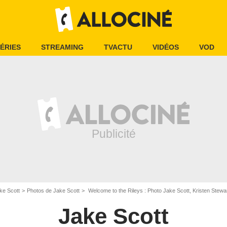
ÉRIES
STREAMING
TVACTU
VIDÉOS
VOD
ke Scott
Photos de Jake Scott
Welcome to the Rileys : Photo Jake Scott, Kristen Stewa
Jake Scott