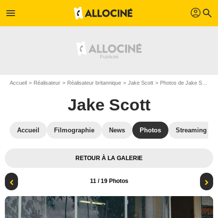
profil
menu
search
Accueil
Réalisateur
Réalisateur britannique
Jake Scott
Photos de Jake Scott
Jake Scott
Accueil
Filmographie
News
Photos
Streaming
RETOUR À LA GALERIE
11
/ 19 Photos