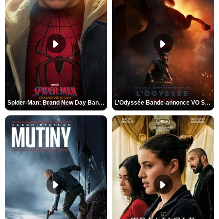
Spider-Man: Brand New Day Bande-annonce VO STFR
L'Odyssée Bande-annonce VO STFR