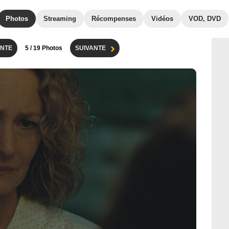
Photos
Streaming
Récompenses
Vidéos
VOD, DVD
NTE
5
/ 19 Photos
SUIVANTE