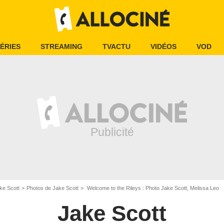
ÉRIES
STREAMING
TVACTU
VIDÉOS
VOD
ke Scott
Photos de Jake Scott
Welcome to the Rileys : Photo Jake Scott, Melissa Leo
Jake Scott