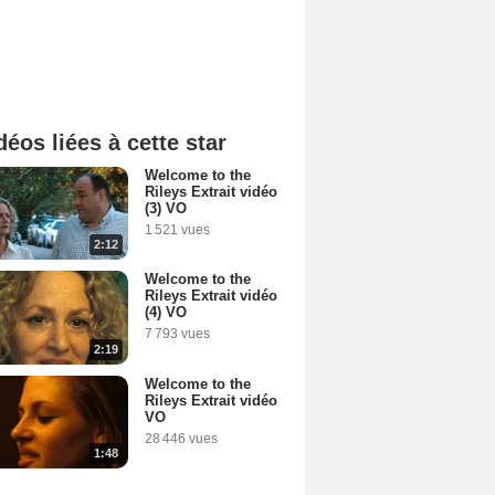
déos liées à cette star
Welcome to the
Rileys Extrait vidéo
(3) VO
1 521 vues
2:12
Welcome to the
Rileys Extrait vidéo
(4) VO
7 793 vues
2:19
Welcome to the
Rileys Extrait vidéo
VO
28 446 vues
1:48