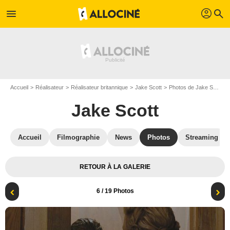
profil
menu
search
Accueil
Réalisateur
Réalisateur britannique
Jake Scott
Photos de Jake Scott
Jake Scott
Accueil
Filmographie
News
Photos
Streaming
RETOUR À LA GALERIE
6
/ 19 Photos