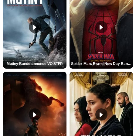
Mutiny Bande-annonce VO STFR
Spider-Man: Brand New Day Bande-annonce VO STFR