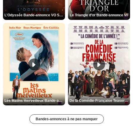
L'Odyssée Bande-annonce VO STFR
Le Triangle d'or Bande-annonce VF
Les Matins merveilleux Bande-annonce VF
De la Comédie-Française Teaser VF
Bandes-annonces à ne pas manquer