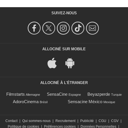
SUIVEZ-NOUS
ALLOCINÉ SUR MOBILE
ALLOCINÉ À L'ÉTRANGER
Filmstarts
SensaCine
Beyazperde
Allemagne
Espagne
Turquie
AdoroCinema
Sensacine México
Brésil
Mexique
Contact
|
Qui sommes-nous
|
Recrutement
|
Publicité
|
CGU
|
CGV
|
Politique de cookies
|
Préférences cookies
|
Données Personnelles
|