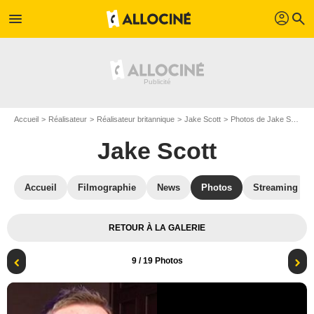
profil
menu
search
Accueil
Réalisateur
Réalisateur britannique
Jake Scott
Photos de Jake Scott
Jake Scott
Accueil
Filmographie
News
Photos
Streaming
RETOUR À LA GALERIE
9
/ 19 Photos