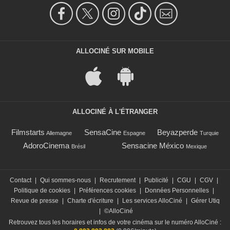
ALLOCINÉ SUR MOBILE
ALLOCINÉ À L'ÉTRANGER
Filmstarts
SensaCine
Beyazperde
Allemagne
Espagne
Turquie
AdoroCinema
Sensacine México
Brésil
Mexique
Contact
|
Qui sommes-nous
|
Recrutement
|
Publicité
|
CGU
|
CGV
|
Politique de cookies
|
Préférences cookies
|
Données Personnelles
|
Revue de presse
|
Charte d'écriture
|
Les services AlloCiné
|
Gérer Utiq
|
©AlloCiné
Retrouvez tous les horaires et infos de votre cinéma sur le numéro AlloCiné :