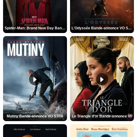
Spider-Man: Brand New Day Bande-annonce VO STFR
L'Odyssée Bande-annonce VO STFR
Mutiny Bande-annonce VO STFR
Le Triangle d'or Bande-annonce VF