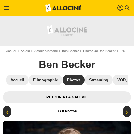
profil
menu
search
Accueil
Acteur
Acteur allemand
Ben Becker
Photos de Ben Becker
Photo Ben Becker
Ben Becker
Accueil
Filmographie
Photos
Streaming
VOD, DV
RETOUR À LA GALERIE
3
/ 8 Photos