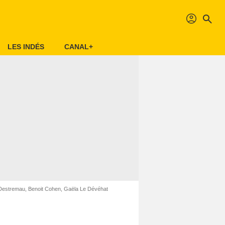
profil
search
LES INDÉS
CANAL+
e Destremau, Benoit Cohen, Gaëla Le Dévéhat