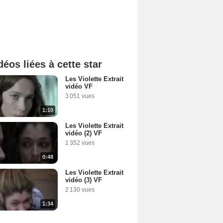
déos liées à cette star
Les Violette Extrait
vidéo VF
3 051 vues
1:10
Les Violette Extrait
vidéo (2) VF
1 352 vues
0:48
Les Violette Extrait
vidéo (3) VF
2 130 vues
1:34