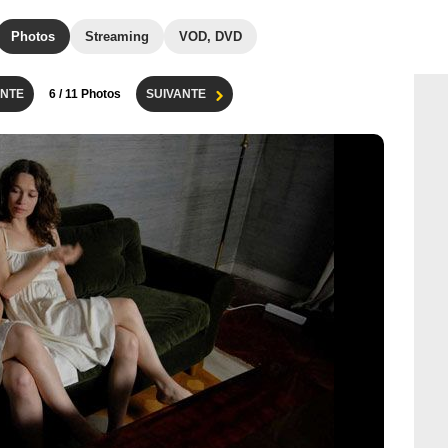
Photos
Streaming
VOD, DVD
NTE
6
/ 11 Photos
SUIVANTE