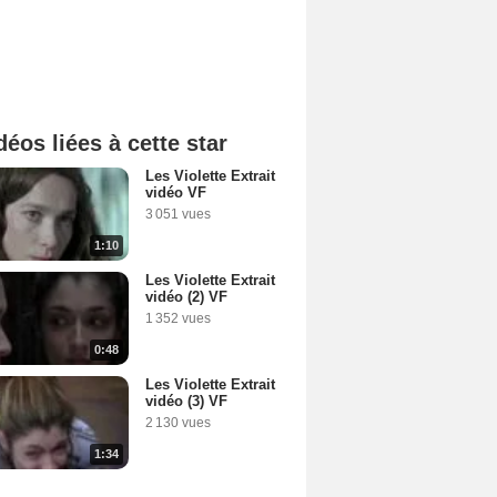
déos liées à cette star
Les Violette Extrait
vidéo VF
3 051 vues
1:10
Les Violette Extrait
vidéo (2) VF
1 352 vues
0:48
Les Violette Extrait
vidéo (3) VF
2 130 vues
1:34