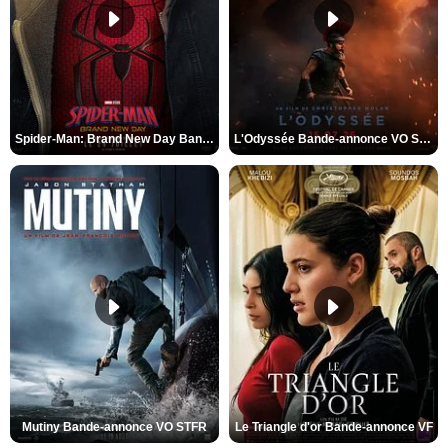
Spider-Man: Brand New Day Bande-annonce VO STFR
L'Odyssée Bande-annonce VO STFR
Mutiny Bande-annonce VO STFR
Le Triangle d'or Bande-annonce VF