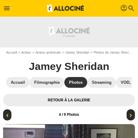
profil
menu
search
Accueil
Acteur
Acteur américain
Jamey Sheridan
Photos de Jamey Sheridan
Jamey Sheridan
Accueil
Filmographie
Photos
Streaming
VOD, DV
RETOUR À LA GALERIE
4
/ 9 Photos