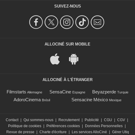
SUIVEZ-NOUS
ALLOCINÉ SUR MOBILE
ALLOCINÉ À L'ÉTRANGER
Filmstarts
SensaCine
Beyazperde
Allemagne
Espagne
Turquie
AdoroCinema
Sensacine México
Brésil
Mexique
Contact
|
Qui sommes-nous
|
Recrutement
|
Publicité
|
CGU
|
CGV
|
Politique de cookies
|
Préférences cookies
|
Données Personnelles
|
Revue de presse
|
Charte d'écriture
|
Les services AlloCiné
|
Gérer Utiq