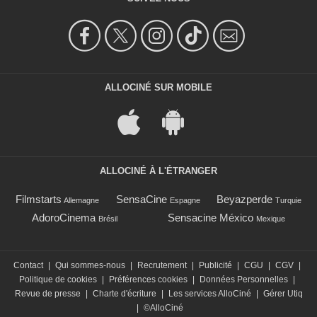
ALLOCINÉ SUR MOBILE
ALLOCINÉ À L'ÉTRANGER
Filmstarts
SensaCine
Beyazperde
Allemagne
Espagne
Turquie
AdoroCinema
Sensacine México
Brésil
Mexique
Contact
|
Qui sommes-nous
|
Recrutement
|
Publicité
|
CGU
|
CGV
|
Politique de cookies
|
Préférences cookies
|
Données Personnelles
|
Revue de presse
|
Charte d'écriture
|
Les services AlloCiné
|
Gérer Utiq
|
©AlloCiné