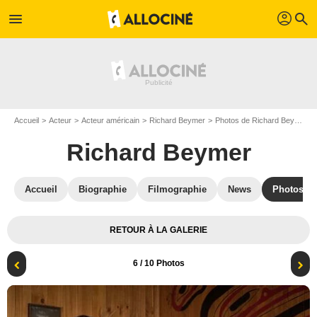
profil
menu
search
Accueil
Acteur
Acteur américain
Richard Beymer
Photos de Richard Beymer
Richard Beymer
Accueil
Biographie
Filmographie
News
Photos
RETOUR À LA GALERIE
6
/ 10 Photos