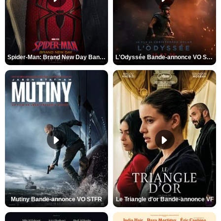
Spider-Man: Brand New Day Bande-annonce VO STFR
L'Odyssée Bande-annonce VO STFR
Mutiny Bande-annonce VO STFR
Le Triangle d'or Bande-annonce VF