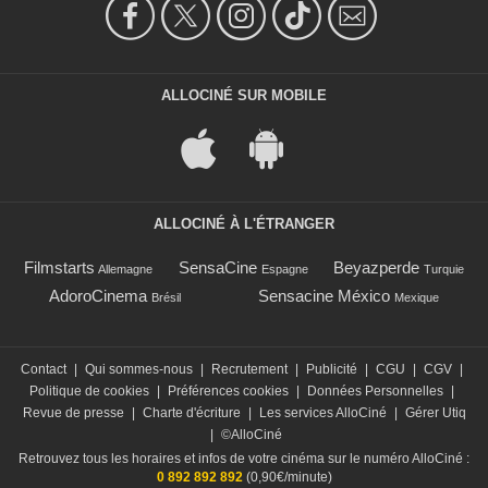
ALLOCINÉ SUR MOBILE
ALLOCINÉ À L'ÉTRANGER
Filmstarts
SensaCine
Beyazperde
Allemagne
Espagne
Turquie
AdoroCinema
Sensacine México
Brésil
Mexique
Contact
|
Qui sommes-nous
|
Recrutement
|
Publicité
|
CGU
|
CGV
|
Politique de cookies
|
Préférences cookies
|
Données Personnelles
|
Revue de presse
|
Charte d'écriture
|
Les services AlloCiné
|
Gérer Utiq
|
©AlloCiné
Retrouvez tous les horaires et infos de votre cinéma sur le numéro AlloCiné :
0 892 892 892
(0,90€/minute)