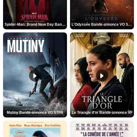
Spider-Man: Brand New Day Bande-annonce VO STFR
L'Odyssée Bande-annonce VO STFR
Mutiny Bande-annonce VO STFR
Le Triangle d'or Bande-annonce VF