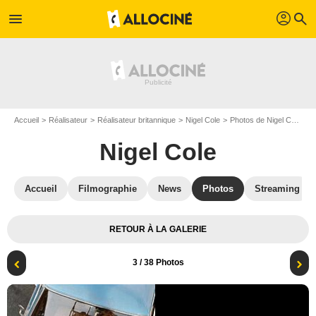
profil
menu
search
Accueil
Réalisateur
Réalisateur britannique
Nigel Cole
Photos de Nigel Cole
7
Nigel Cole
Accueil
Filmographie
News
Photos
Streaming
RETOUR À LA GALERIE
3
/ 38 Photos