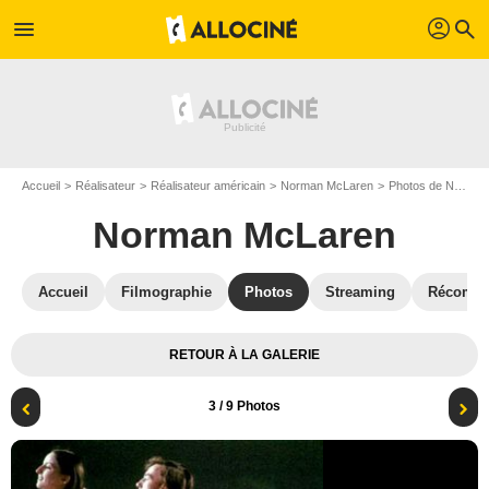
profil
menu
search
Accueil
Réalisateur
Réalisateur américain
Norman McLaren
Photos de Norman McLaren
Norman McLaren
Accueil
Filmographie
Photos
Streaming
Récompe
RETOUR À LA GALERIE
3
/ 9 Photos