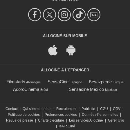
ALLOCINÉ SUR MOBILE
ALLOCINÉ À L'ÉTRANGER
Filmstarts
SensaCine
Beyazperde
Allemagne
Espagne
Turquie
AdoroCinema
Sensacine México
Brésil
Mexique
Contact
|
Qui sommes-nous
|
Recrutement
|
Publicité
|
CGU
|
CGV
|
Politique de cookies
|
Préférences cookies
|
Données Personnelles
|
Revue de presse
|
Charte d'écriture
|
Les services AlloCiné
|
Gérer Utiq
|
©AlloCiné