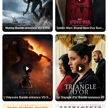
Mutiny Bande-annonce VO STFR
Spider-Man: Brand New Day Bande-annonce VO STFR
L'Odyssée Bande-annonce VO STFR
Le Triangle d'or Bande-annonce VF