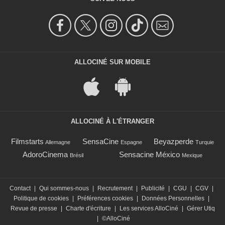
ALLOCINÉ SUR MOBILE
ALLOCINÉ À L'ÉTRANGER
Filmstarts
SensaCine
Beyazperde
Allemagne
Espagne
Turquie
AdoroCinema
Sensacine México
Brésil
Mexique
Contact
|
Qui sommes-nous
|
Recrutement
|
Publicité
|
CGU
|
CGV
|
Politique de cookies
|
Préférences cookies
|
Données Personnelles
|
Revue de presse
|
Charte d'écriture
|
Les services AlloCiné
|
Gérer Utiq
|
©AlloCiné