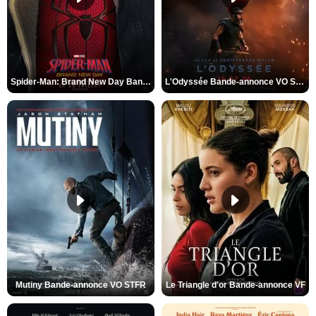
Spider-Man: Brand New Day Bande-annonce VO STFR
L'Odyssée Bande-annonce VO STFR
Mutiny Bande-annonce VO STFR
Le Triangle d'or Bande-annonce VF