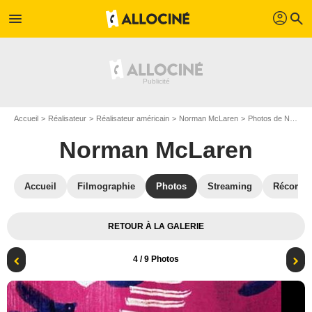
profil
menu
search
Accueil
Réalisateur
Réalisateur américain
Norman McLaren
Photos de Norman McLaren
Norman McLaren
Accueil
Filmographie
Photos
Streaming
Récompe
RETOUR À LA GALERIE
4
/ 9 Photos