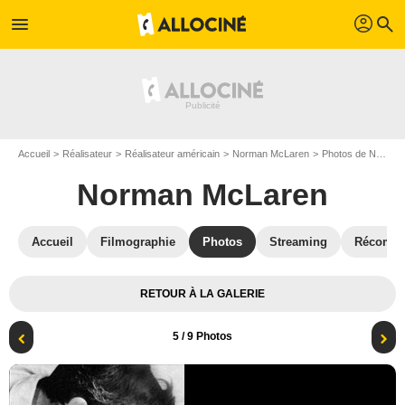
profil
menu
search
Accueil
Réalisateur
Réalisateur américain
Norman McLaren
Photos de Norman McLaren
Norman McLaren
Accueil
Filmographie
Photos
Streaming
Récompe
RETOUR À LA GALERIE
5
/ 9 Photos