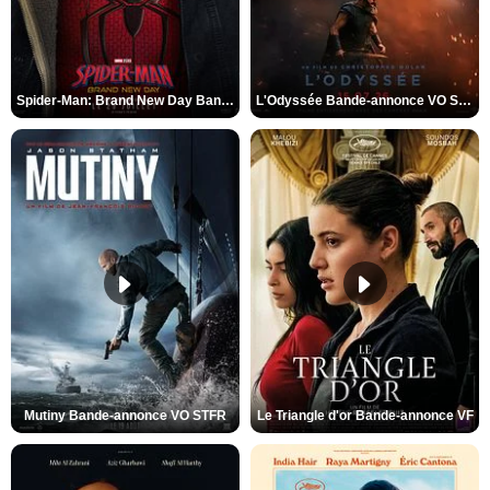
Spider-Man: Brand New Day Bande-annonce VO STFR
L'Odyssée Bande-annonce VO STFR
Mutiny Bande-annonce VO STFR
Le Triangle d'or Bande-annonce VF