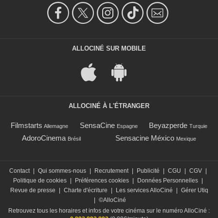
ALLOCINÉ SUR MOBILE
ALLOCINÉ À L'ÉTRANGER
Filmstarts
SensaCine
Beyazperde
Allemagne
Espagne
Turquie
AdoroCinema
Sensacine México
Brésil
Mexique
Contact
|
Qui sommes-nous
|
Recrutement
|
Publicité
|
CGU
|
CGV
|
Politique de cookies
|
Préférences cookies
|
Données Personnelles
|
Revue de presse
|
Charte d'écriture
|
Les services AlloCiné
|
Gérer Utiq
|
©AlloCiné
Retrouvez tous les horaires et infos de votre cinéma sur le numéro AlloCiné :