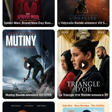
Spider-Man: Brand New Day Bande-annonce VO STFR
L'Odyssée Bande-annonce VO STFR
Mutiny Bande-annonce VO STFR
Le Triangle d'or Bande-annonce VF