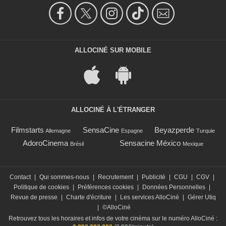
ALLOCINÉ SUR MOBILE
ALLOCINÉ À L'ÉTRANGER
Filmstarts
SensaCine
Beyazperde
Allemagne
Espagne
Turquie
AdoroCinema
Sensacine México
Brésil
Mexique
Contact
|
Qui sommes-nous
|
Recrutement
|
Publicité
|
CGU
|
CGV
|
Politique de cookies
|
Préférences cookies
|
Données Personnelles
|
Revue de presse
|
Charte d'écriture
|
Les services AlloCiné
|
Gérer Utiq
|
©AlloCiné
Retrouvez tous les horaires et infos de votre cinéma sur le numéro AlloCiné :