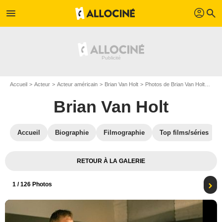
profil
menu
search
Accueil
Acteur
Acteur américain
Brian Van Holt
Photos de Brian Van Holt
Phot
Brian Van Holt
Accueil
Biographie
Filmographie
Top films/séries
RETOUR À LA GALERIE
1
/ 126 Photos