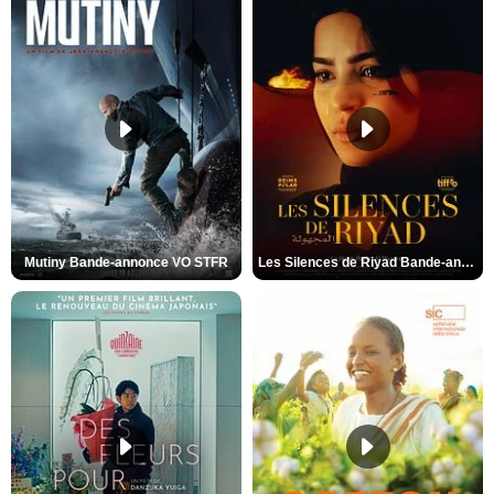
Mutiny Bande-annonce VO STFR
Les Silences de Riyad Bande-annonce VO STFR