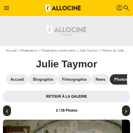
profil
menu
search
Accueil
Réalisatrice
Réalisatrice américaine
Julie Taymor
Photos de Julie Taymor
Julie Taymor
Accueil
Biographie
Filmographie
News
Photos
RETOUR À LA GALERIE
2
/ 39 Photos