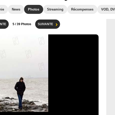
hie
News
Photos
Streaming
Récompenses
VOD, D
NTE
5
/ 39 Photos
SUIVANTE