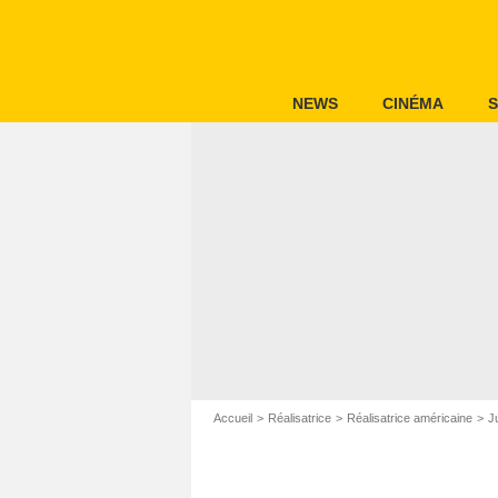
NEWS
CINÉMA
S
Accueil
Réalisatrice
Réalisatrice américaine
J