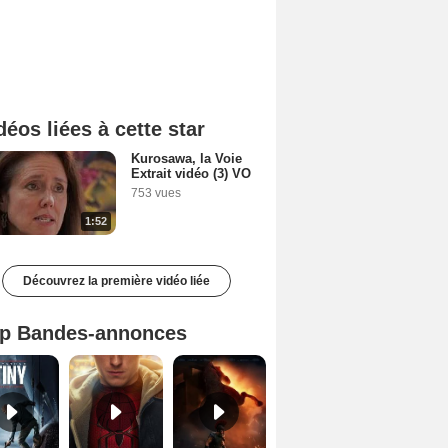
déos liées à cette star
Kurosawa, la Voie
Extrait vidéo (3) VO
753 vues
1:52
Découvrez la première vidéo liée
p Bandes-annonces
Mutiny Bande-annonce VO STFR
Spider-Man: Brand New Day Bande-annonce VO STFR
L'Odyssée Bande-annonce VO STFR