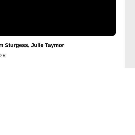
im Sturgess, Julie Taymor
D.R.