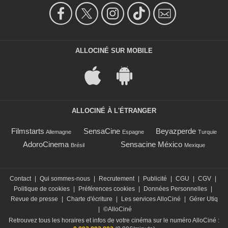
ALLOCINÉ SUR MOBILE
ALLOCINÉ À L'ÉTRANGER
Filmstarts
SensaCine
Beyazperde
Allemagne
Espagne
Turquie
AdoroCinema
Sensacine México
Brésil
Mexique
Contact
|
Qui sommes-nous
|
Recrutement
|
Publicité
|
CGU
|
CGV
|
Politique de cookies
|
Préférences cookies
|
Données Personnelles
|
Revue de presse
|
Charte d'écriture
|
Les services AlloCiné
|
Gérer Utiq
|
©AlloCiné
Retrouvez tous les horaires et infos de votre cinéma sur le numéro AlloCiné :