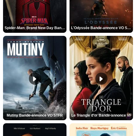
Spider-Man: Brand New Day Bande-annonce VO STFR
L'Odyssée Bande-annonce VO STFR
Mutiny Bande-annonce VO STFR
Le Triangle d'or Bande-annonce VF