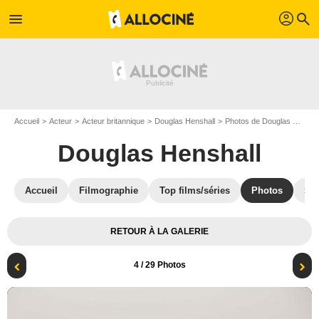
profil
menu
search
Accueil
Acteur
Acteur britannique
Douglas Henshall
Photos de Douglas Henshall
Douglas Henshall
Accueil
Filmographie
Top films/séries
Photos
St
RETOUR À LA GALERIE
4
/ 29 Photos