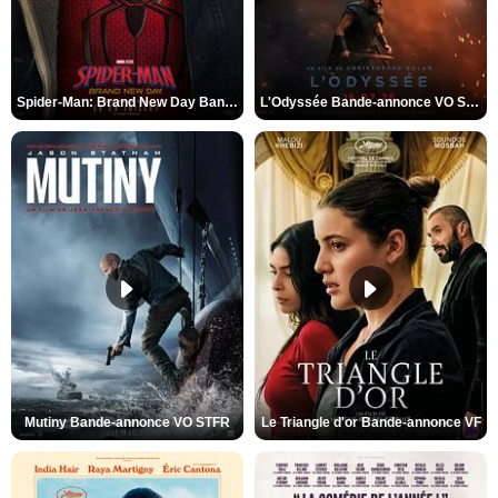
Spider-Man: Brand New Day Bande-annonce VO STFR
L'Odyssée Bande-annonce VO STFR
Mutiny Bande-annonce VO STFR
Le Triangle d'or Bande-annonce VF