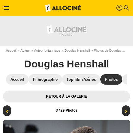
profil
menu
search
Accueil
Acteur
Acteur britannique
Douglas Henshall
Photos de Douglas Henshall
Douglas Henshall
Accueil
Filmographie
Top films/séries
Photos
St
RETOUR À LA GALERIE
3
/ 29 Photos