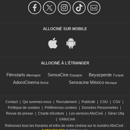
ALLOCINÉ SUR MOBILE
ALLOCINÉ À L'ÉTRANGER
Filmstarts
SensaCine
Beyazperde
Allemagne
Espagne
Turquie
AdoroCinema
Sensacine México
Brésil
Mexique
Contact
|
Qui sommes-nous
|
Recrutement
|
Publicité
|
CGU
|
CGV
|
Politique de cookies
|
Préférences cookies
|
Données Personnelles
|
Revue de presse
|
Charte d'écriture
|
Les services AlloCiné
|
Gérer Utiq
|
©AlloCiné
Retrouvez tous les horaires et infos de votre cinéma sur le numéro AlloCiné :