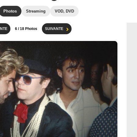
Photos
Streaming
VOD, DVD
NTE
6
/ 18 Photos
SUIVANTE