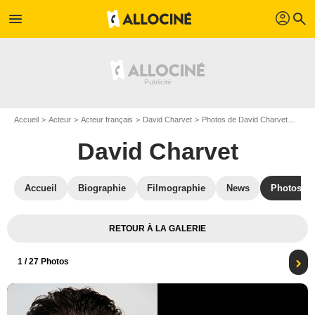
profil
menu
search
Accueil
Acteur
Acteur français
David Charvet
Photos de David Charvet
Affi
David Charvet
Accueil
Biographie
Filmographie
News
Photos
RETOUR À LA GALERIE
1
/ 27 Photos