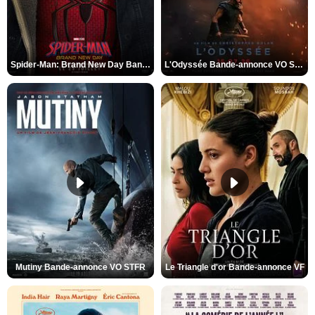
Spider-Man: Brand New Day Bande-annonce VO STFR
L'Odyssée Bande-annonce VO STFR
Mutiny Bande-annonce VO STFR
Le Triangle d'or Bande-annonce VF