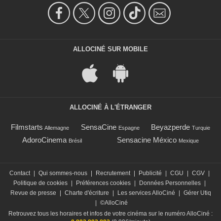
ALLOCINÉ SUR MOBILE
ALLOCINÉ À L'ÉTRANGER
Filmstarts
SensaCine
Beyazperde
Allemagne
Espagne
Turquie
AdoroCinema
Sensacine México
Brésil
Mexique
Contact
|
Qui sommes-nous
|
Recrutement
|
Publicité
|
CGU
|
CGV
|
Politique de cookies
|
Préférences cookies
|
Données Personnelles
|
Revue de presse
|
Charte d'écriture
|
Les services AlloCiné
|
Gérer Utiq
|
©AlloCiné
Retrouvez tous les horaires et infos de votre cinéma sur le numéro AlloCiné :