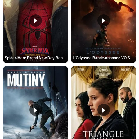
Spider-Man: Brand New Day Bande-annonce VO STFR
L'Odyssée Bande-annonce VO STFR