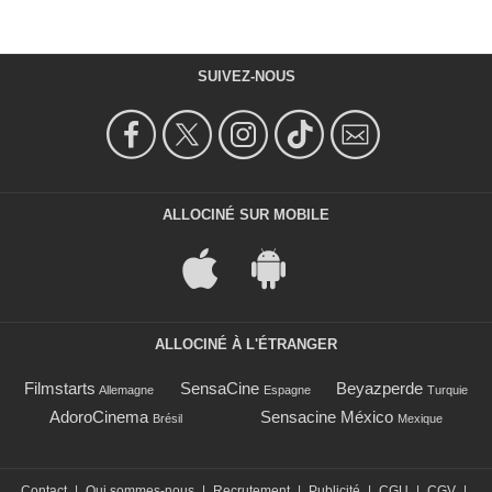
SUIVEZ-NOUS
ALLOCINÉ SUR MOBILE
ALLOCINÉ À L'ÉTRANGER
Filmstarts
SensaCine
Beyazperde
Allemagne
Espagne
Turquie
AdoroCinema
Sensacine México
Brésil
Mexique
Contact
|
Qui sommes-nous
|
Recrutement
|
Publicité
|
CGU
|
CGV
|