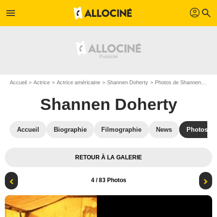
profil
menu
search
Accueil
Actrice
Actrice américaine
Shannen Doherty
Photos de Shannen Doherty
Shannen Doherty
Accueil
Biographie
Filmographie
News
Photos
RETOUR À LA GALERIE
4
/ 83 Photos