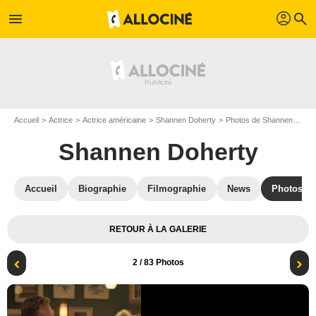
profil
menu
search
Accueil
Actrice
Actrice américaine
Shannen Doherty
Photos de Shannen Doherty
Shannen Doherty
Accueil
Biographie
Filmographie
News
Photos
RETOUR À LA GALERIE
2
/ 83 Photos