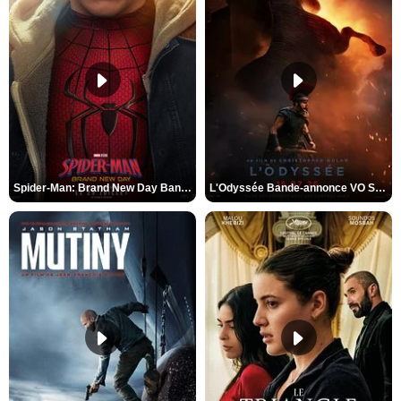
Spider-Man: Brand New Day Bande-annonce VO STFR
L'Odyssée Bande-annonce VO STFR