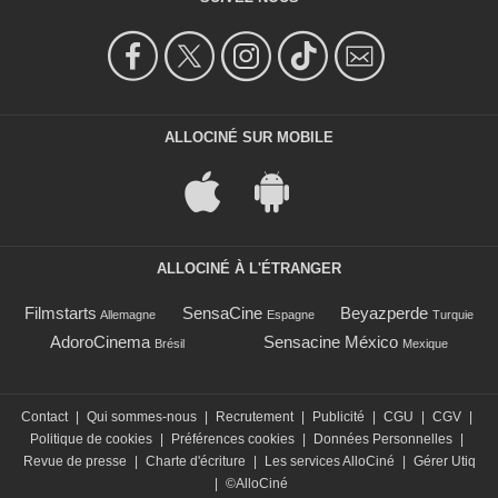
ALLOCINÉ SUR MOBILE
ALLOCINÉ À L'ÉTRANGER
Filmstarts
SensaCine
Beyazperde
Allemagne
Espagne
Turquie
AdoroCinema
Sensacine México
Brésil
Mexique
Contact
|
Qui sommes-nous
|
Recrutement
|
Publicité
|
CGU
|
CGV
|
Politique de cookies
|
Préférences cookies
|
Données Personnelles
|
Revue de presse
|
Charte d'écriture
|
Les services AlloCiné
|
Gérer Utiq
|
©AlloCiné