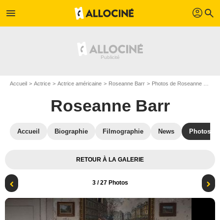
profil
menu
search
Accueil
Actrice
Actrice américaine
Roseanne Barr
Photos de Roseanne Barr
Roseanne Barr
Accueil
Biographie
Filmographie
News
Photos
RETOUR À LA GALERIE
3
/ 27 Photos