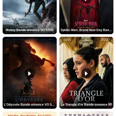
Mutiny Bande-annonce VO STFR
Spider-Man: Brand New Day Bande-annonce VO STFR
L'Odyssée Bande-annonce VO STFR
Le Triangle d'or Bande-annonce VF