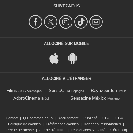
SUIVEZ-NOUS
ALLOCINÉ SUR MOBILE
ALLOCINÉ À L'ÉTRANGER
Filmstarts
SensaCine
Beyazperde
Allemagne
Espagne
Turquie
AdoroCinema
Sensacine México
Brésil
Mexique
Contact
|
Qui sommes-nous
|
Recrutement
|
Publicité
|
CGU
|
CGV
|
Politique de cookies
|
Préférences cookies
|
Données Personnelles
|
Revue de presse
|
Charte d'écriture
|
Les services AlloCiné
|
Gérer Utiq