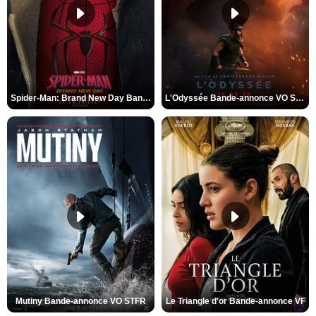
Spider-Man: Brand New Day Bande-annonce VO STFR
L'Odyssée Bande-annonce VO STFR
Mutiny Bande-annonce VO STFR
Le Triangle d'or Bande-annonce VF