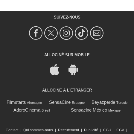
SUIVEZ-NOUS
ALLOCINÉ SUR MOBILE
ALLOCINÉ À L'ÉTRANGER
Filmstarts
SensaCine
Beyazperde
Allemagne
Espagne
Turquie
AdoroCinema
Sensacine México
Brésil
Mexique
Contact
|
Qui sommes-nous
|
Recrutement
|
Publicité
|
CGU
|
CGV
|