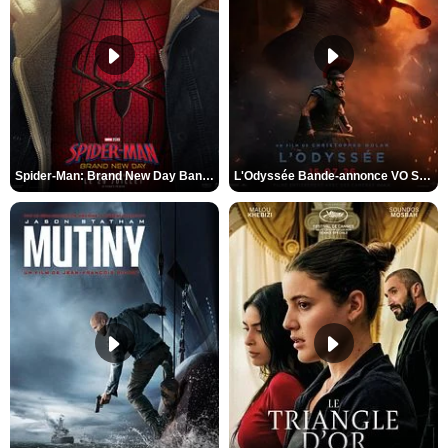
Spider-Man: Brand New Day Bande-annonce VO STFR
L'Odyssée Bande-annonce VO STFR