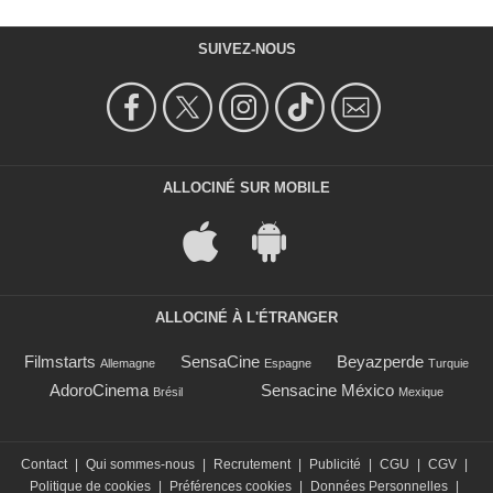
SUIVEZ-NOUS
ALLOCINÉ SUR MOBILE
ALLOCINÉ À L'ÉTRANGER
Filmstarts
SensaCine
Beyazperde
Allemagne
Espagne
Turquie
AdoroCinema
Sensacine México
Brésil
Mexique
Contact
|
Qui sommes-nous
|
Recrutement
|
Publicité
|
CGU
|
CGV
|
Politique de cookies
|
Préférences cookies
|
Données Personnelles
|