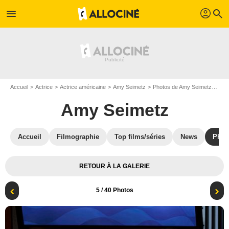
profil
menu
search
Accueil
Actrice
Actrice américaine
Amy Seimetz
Photos de Amy Seimetz
The
Amy Seimetz
Accueil
Filmographie
Top films/séries
News
Phot
RETOUR À LA GALERIE
5
/ 40 Photos