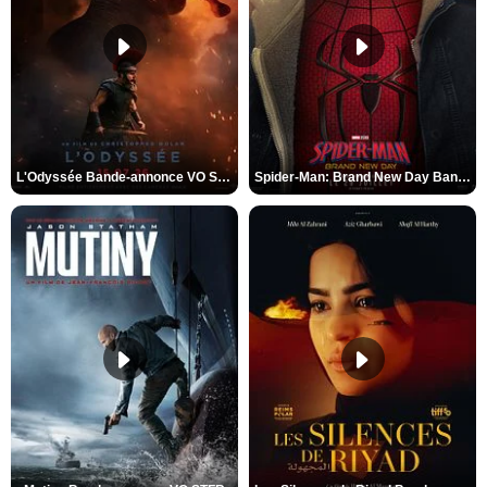
L'Odyssée Bande-annonce VO STFR
Spider-Man: Brand New Day Bande-annonce VO STFR