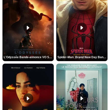
L'Odyssée Bande-annonce VO STFR
Spider-Man: Brand New Day Bande-annonce VO STFR