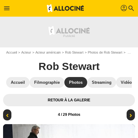
profil
menu
search
Accueil
Acteur
Acteur américain
Rob Stewart
Photos de Rob Stewart
Killjoys : Photo Hannah John-Kamen, Rob Stewart
Rob Stewart
Accueil
Filmographie
Photos
Streaming
Vidéos
RETOUR À LA GALERIE
4
/ 29 Photos