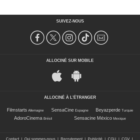
SUIVEZ-NOUS
ALLOCINÉ SUR MOBILE
ALLOCINÉ À L'ÉTRANGER
Filmstarts
SensaCine
Beyazperde
Allemagne
Espagne
Turquie
AdoroCinema
Sensacine México
Brésil
Mexique
Contact
|
Qui sommes-nous
|
Recrutement
|
Publicité
|
CGU
|
CGV
|