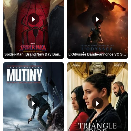
Spider-Man: Brand New Day Bande-annonce VO STFR
L'Odyssée Bande-annonce VO STFR