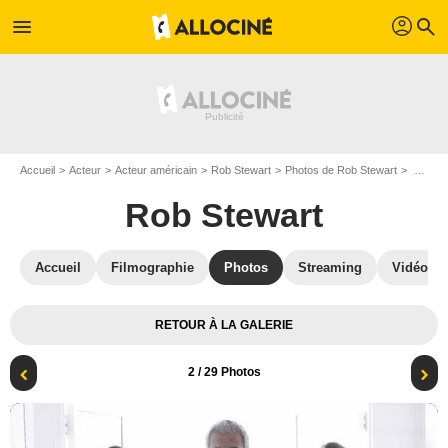
profil
menu
search
Accueil
Acteur
Acteur américain
Rob Stewart
Photos de Rob Stewart
Killjoys : Photo Rob Stewart
Rob Stewart
Accueil
Filmographie
Photos
Streaming
Vidéos
RETOUR À LA GALERIE
2
/ 29 Photos