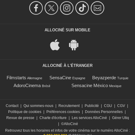
ALLOCINÉ SUR MOBILE
ALLOCINÉ À L'ÉTRANGER
Filmstarts
SensaCine
Beyazperde
Allemagne
Espagne
Turquie
AdoroCinema
Sensacine México
Brésil
Mexique
Contact
|
Qui sommes-nous
|
Recrutement
|
Publicité
|
CGU
|
CGV
|
Politique de cookies
|
Préférences cookies
|
Données Personnelles
|
Revue de presse
|
Charte d'écriture
|
Les services AlloCiné
|
Gérer Utiq
|
©AlloCiné
Retrouvez tous les horaires et infos de votre cinéma sur le numéro AlloCiné :