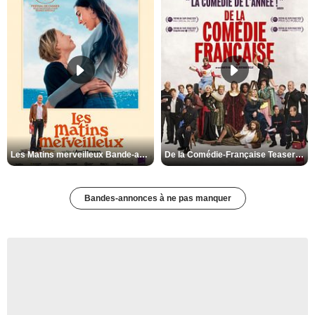
Les Matins merveilleux Bande-annonce VF
De la Comédie-Française Teaser VF
Bandes-annonces à ne pas manquer