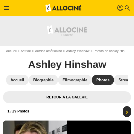
profil
menu
search
Accueil
Actrice
Actrice américaine
Ashley Hinshaw
Photos de Ashley Hinshaw
Ashley Hinshaw
Accueil
Biographie
Filmographie
Photos
Streami
RETOUR À LA GALERIE
1
/ 29 Photos