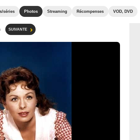
s/séries
Photos
Streaming
Récompenses
VOD, DVD
s
SUIVANTE