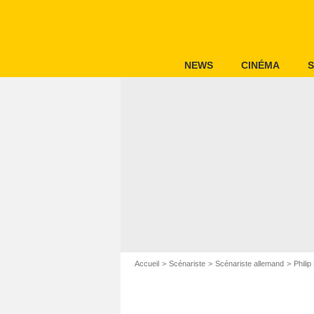
NEWS
CINÉMA
S
Accueil
Scénariste
Scénariste allemand
Philip