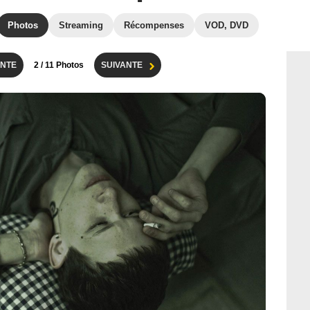
Photos
Streaming
Récompenses
VOD, DVD
NTE
2
/ 11 Photos
SUIVANTE