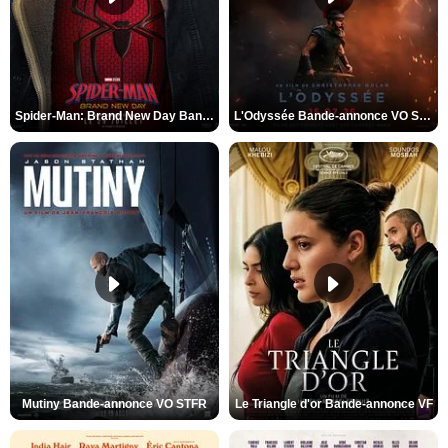
Spider-Man: Brand New Day Bande-annonce VO STFR
L'Odyssée Bande-annonce VO STFR
Mutiny Bande-annonce VO STFR
Le Triangle d'or Bande-annonce VF