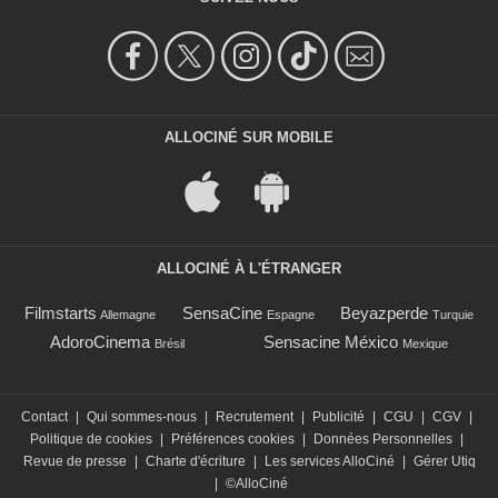
ALLOCINÉ SUR MOBILE
ALLOCINÉ À L'ÉTRANGER
Filmstarts
SensaCine
Beyazperde
Allemagne
Espagne
Turquie
AdoroCinema
Sensacine México
Brésil
Mexique
Contact
|
Qui sommes-nous
|
Recrutement
|
Publicité
|
CGU
|
CGV
|
Politique de cookies
|
Préférences cookies
|
Données Personnelles
|
Revue de presse
|
Charte d'écriture
|
Les services AlloCiné
|
Gérer Utiq
|
©AlloCiné