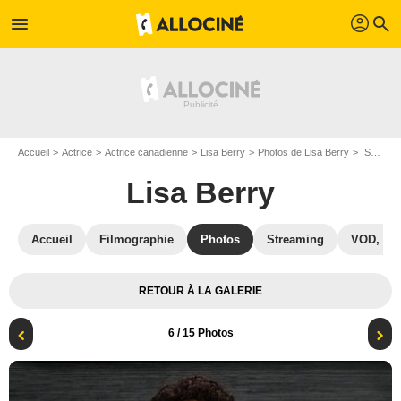
profil
menu
search
Accueil
Actrice
Actrice canadienne
Lisa Berry
Photos de Lisa Berry
Supernatural : Photo Lisa Berry
Lisa Berry
Accueil
Filmographie
Photos
Streaming
VOD, DV
RETOUR À LA GALERIE
6
/ 15 Photos