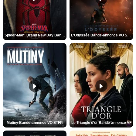
Spider-Man: Brand New Day Bande-annonce VO STFR
L'Odyssée Bande-annonce VO STFR
Mutiny Bande-annonce VO STFR
Le Triangle d'or Bande-annonce VF