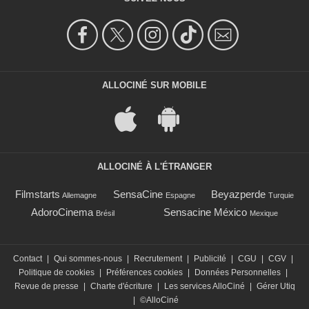
ALLOCINÉ SUR MOBILE
ALLOCINÉ À L'ÉTRANGER
Filmstarts
SensaCine
Beyazperde
Allemagne
Espagne
Turquie
AdoroCinema
Sensacine México
Brésil
Mexique
Contact
|
Qui sommes-nous
|
Recrutement
|
Publicité
|
CGU
|
CGV
|
Politique de cookies
|
Préférences cookies
|
Données Personnelles
|
Revue de presse
|
Charte d'écriture
|
Les services AlloCiné
|
Gérer Utiq
|
©AlloCiné