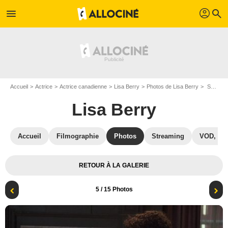
profil
menu
search
Accueil
Actrice
Actrice canadienne
Lisa Berry
Photos de Lisa Berry
Supernatural : Photo Lisa Berry, Ruth Connell
Lisa Berry
Accueil
Filmographie
Photos
Streaming
VOD, DV
RETOUR À LA GALERIE
5
/ 15 Photos