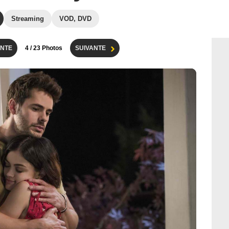
Streaming
VOD, DVD
NTE
4
/ 23 Photos
SUIVANTE