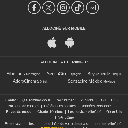
ALLOCINÉ SUR MOBILE
ALLOCINÉ À L'ÉTRANGER
Filmstarts
SensaCine
Beyazperde
Allemagne
Espagne
Turquie
AdoroCinema
Sensacine México
Brésil
Mexique
Contact
|
Qui sommes-nous
|
Recrutement
|
Publicité
|
CGU
|
CGV
|
Politique de cookies
|
Préférences cookies
|
Données Personnelles
|
Revue de presse
|
Charte d'écriture
|
Les services AlloCiné
|
Gérer Utiq
|
©AlloCiné
Retrouvez tous les horaires et infos de votre cinéma sur le numéro AlloCiné :