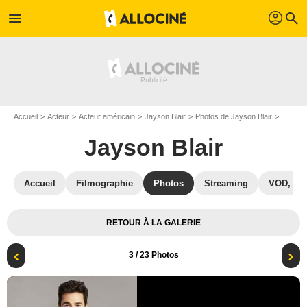
profil
menu
search
Accueil
Acteur
Acteur américain
Jayson Blair
Photos de Jayson Blair
Photo Jayson Blair
Jayson Blair
Accueil
Filmographie
Photos
Streaming
VOD, DV
RETOUR À LA GALERIE
3
/ 23 Photos