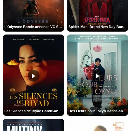
L'Odyssée Bande-annonce VO STFR
Spider-Man: Brand New Day Bande-annonce VO STFR
Les Silences de Riyad Bande-annonce VO STFR
Des Fleurs pour Tokyo Bande-annonce VO STFR