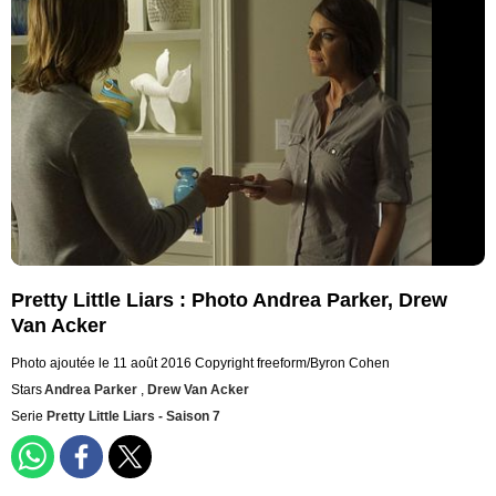
Pretty Little Liars : Photo Andrea Parker, Drew
Van Acker
Photo ajoutée le 11 août 2016
Copyright freeform/Byron Cohen
Stars
Andrea Parker
,
Drew Van Acker
Serie
Pretty Little Liars - Saison 7