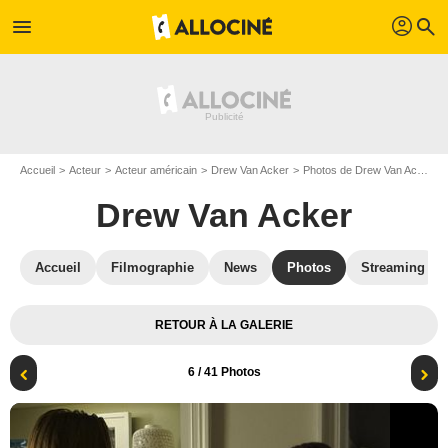
profil
menu
search
Accueil
Acteur
Acteur américain
Drew Van Acker
Photos de Drew Van Acker
Drew Van Acker
Accueil
Filmographie
News
Photos
Streaming
RETOUR À LA GALERIE
6
/ 41 Photos