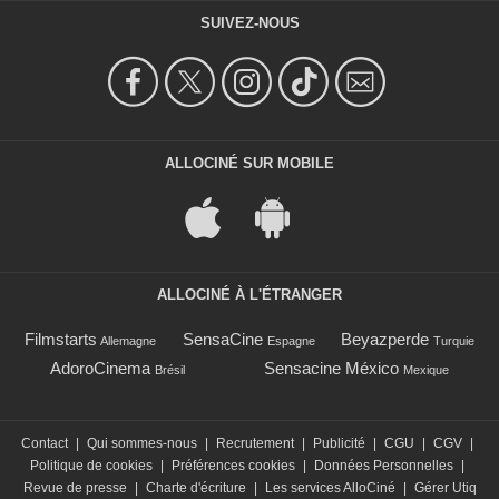
SUIVEZ-NOUS
ALLOCINÉ SUR MOBILE
ALLOCINÉ À L'ÉTRANGER
Filmstarts
SensaCine
Beyazperde
Allemagne
Espagne
Turquie
AdoroCinema
Sensacine México
Brésil
Mexique
Contact
|
Qui sommes-nous
|
Recrutement
|
Publicité
|
CGU
|
CGV
|
Politique de cookies
|
Préférences cookies
|
Données Personnelles
|
Revue de presse
|
Charte d'écriture
|
Les services AlloCiné
|
Gérer Utiq