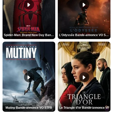
Spider-Man: Brand New Day Bande-annonce VO STFR
L'Odyssée Bande-annonce VO STFR
Mutiny Bande-annonce VO STFR
Le Triangle d'or Bande-annonce VF