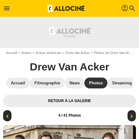
profil
menu
search
Accueil
Acteur
Acteur américain
Drew Van Acker
Photos de Drew Van Acker
Drew Van Acker
Accueil
Filmographie
News
Photos
Streaming
RETOUR À LA GALERIE
4
/ 41 Photos