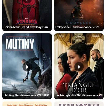
Spider-Man: Brand New Day Bande-annonce VO STFR
L'Odyssée Bande-annonce VO STFR
Mutiny Bande-annonce VO STFR
Le Triangle d'or Bande-annonce VF