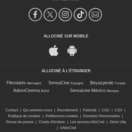
ALLOCINÉ SUR MOBILE
ALLOCINÉ À L'ÉTRANGER
Filmstarts
SensaCine
Beyazperde
Allemagne
Espagne
Turquie
AdoroCinema
Sensacine México
Brésil
Mexique
Contact
|
Qui sommes-nous
|
Recrutement
|
Publicité
|
CGU
|
CGV
|
Politique de cookies
|
Préférences cookies
|
Données Personnelles
|
Revue de presse
|
Charte d'écriture
|
Les services AlloCiné
|
Gérer Utiq
|
©AlloCiné