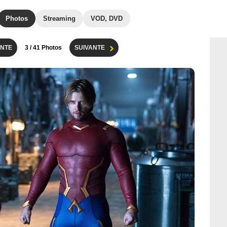
Photos
Streaming
VOD, DVD
NTE
3
/ 41 Photos
SUIVANTE