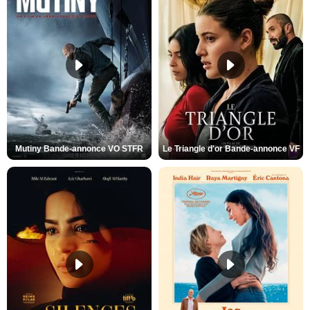
Mutiny Bande-annonce VO STFR
Le Triangle d'or Bande-annonce VF