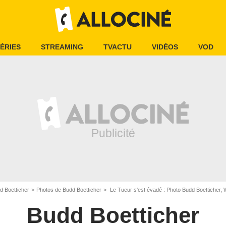
ÉRIES
STREAMING
TVACTU
VIDÉOS
VOD
d Boetticher
Photos de Budd Boetticher
Le Tueur s'est évadé : Photo Budd Boetticher,
Budd Boetticher