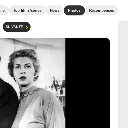
hie
Top films/séries
News
Photos
Récompenses
SUIVANTE