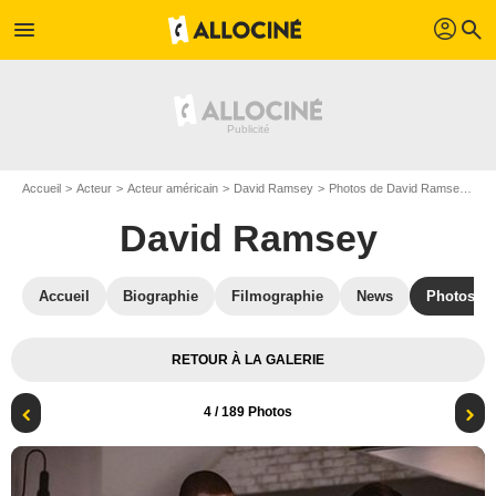
profil
menu
search
Accueil
Acteur
Acteur américain
David Ramsey
Photos de David Ramsey
Fl
David Ramsey
Accueil
Biographie
Filmographie
News
Photos
RETOUR À LA GALERIE
4
/ 189 Photos