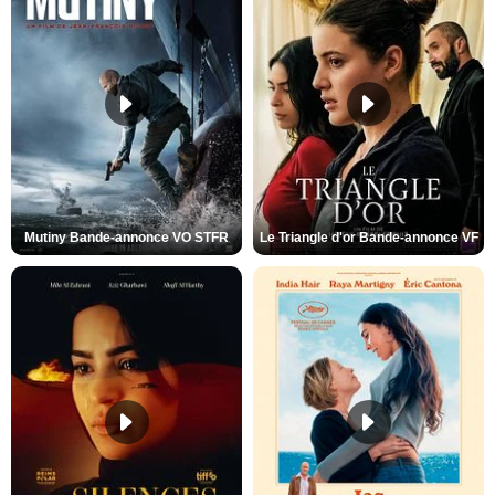
Mutiny Bande-annonce VO STFR
Le Triangle d'or Bande-annonce VF