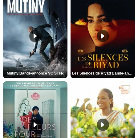
Mutiny Bande-annonce VO STFR
Les Silences de Riyad Bande-annonce VO STFR