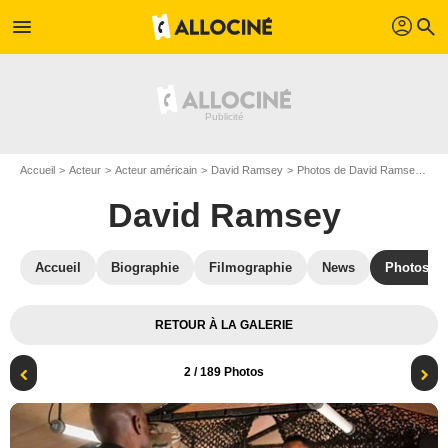
profil
menu
search
Accueil
Acteur
Acteur américain
David Ramsey
Photos de David Ramsey
Su
David Ramsey
Accueil
Biographie
Filmographie
News
Photos
RETOUR À LA GALERIE
2
/ 189 Photos