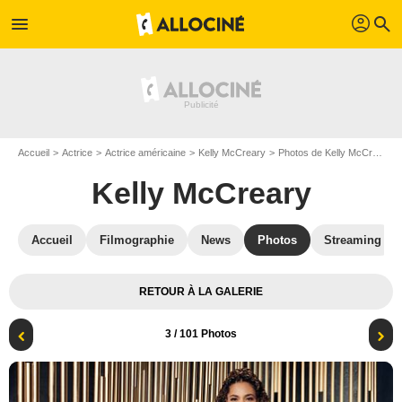
profil
menu
search
Accueil
Actrice
Actrice américaine
Kelly McCreary
Photos de Kelly McCreary
Kelly McCreary
Accueil
Filmographie
News
Photos
Streaming
RETOUR À LA GALERIE
3
/ 101 Photos