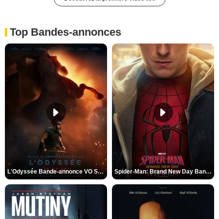
Top Bandes-annonces
L'Odyssée Bande-annonce VO STFR
Spider-Man: Brand New Day Bande-annonce VO STFR